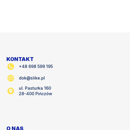
KONTAKT
+48 698 599 195
dok@slike.pl
ul. Pasturka 160
28-400 Pińczów
O NAS