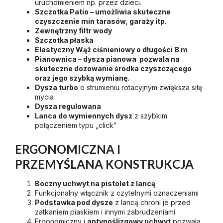
uruchomieniem np. przez dzieci.
Szczotka Patio – umożliwia skuteczne
czyszczenie min tarasów, garaży itp.
Zewnętrzny filtr wody
Szczotka płaska
Elastyczny Wąż ciśnieniowy o długości 8 m
Pianownica – dysza pianowa pozwala na
skuteczne dozowanie środka czyszczącego
oraz jego szybką wymianę.
Dysza turbo
o strumieniu rotacyjnym zwiększa siłę
mycia
Dysza regulowana
Lanca do wymiennych dysz
z szybkim
połączeniem typu „click”
ERGONOMICZNA I
PRZEMYŚLANA KONSTRUKCJA
Boczny uchwyt na pistolet z lancą
Funkcjonalny włącznik z czytelnymi oznaczeniami
Podstawka pod dysze
z lancą chroni je przed
zatkaniem piaskiem i innymi zabrudzeniami
Ergonomiczny i
antypoślizgowy uchwyt
pozwala