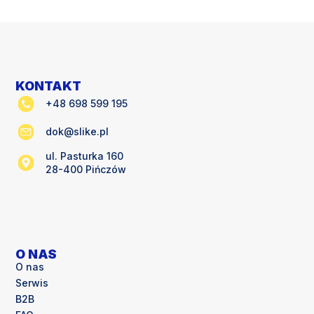
KONTAKT
+48 698 599 195
dok@slike.pl
ul. Pasturka 160
28-400 Pińczów
O NAS
O nas
Serwis
B2B