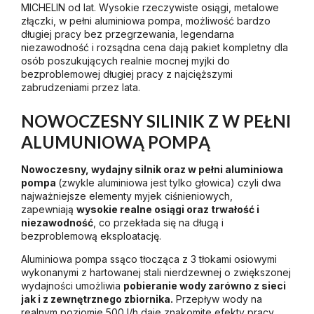
MICHELIN od lat. Wysokie rzeczywiste osiągi, metalowe
złączki, w pełni aluminiowa pompa, możliwość bardzo
długiej pracy bez przegrzewania, legendarna
niezawodność i rozsądna cena dają pakiet kompletny dla
osób poszukujących realnie mocnej myjki do
bezproblemowej długiej pracy z najcięższymi
zabrudzeniami przez lata.
NOWOCZESNY SILINIK Z W PEŁNI
ALUMUNIOWĄ POMPĄ
N
owoczesny, wydajny silnik oraz w pełni aluminiowa
pompa
(zwykle aluminiowa jest tylko głowica) czyli dwa
najważniejsze elementy myjek ciśnieniowych,
zapewniają
wysokie realne osiągi oraz trwałość i
niezawodność
, co przekłada się na długą i
bezproblemową eksploatację.
Aluminiowa pompa ssąco tłocząca z 3 tłokami osiowymi
wykonanymi z hartowanej stali nierdzewnej o zwiększonej
wydajności umożliwia
pobieranie wody zarówno z sieci
jak i z zewnętrznego zbiornika.
Przepływ wody na
realnym poziomie 500 l/h daje znakomite efekty pracy.